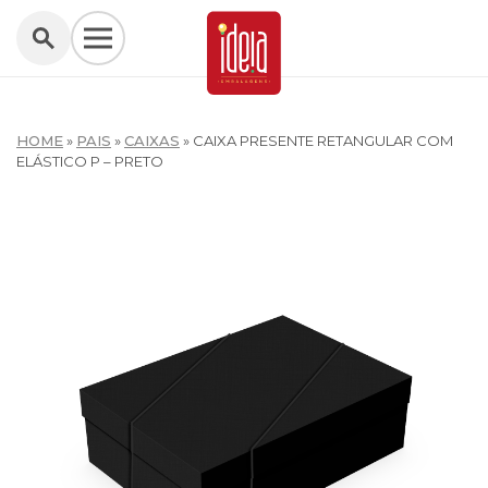
HOME
»
PAIS
»
CAIXAS
»
CAIXA PRESENTE RETANGULAR COM
ELÁSTICO P – PRETO