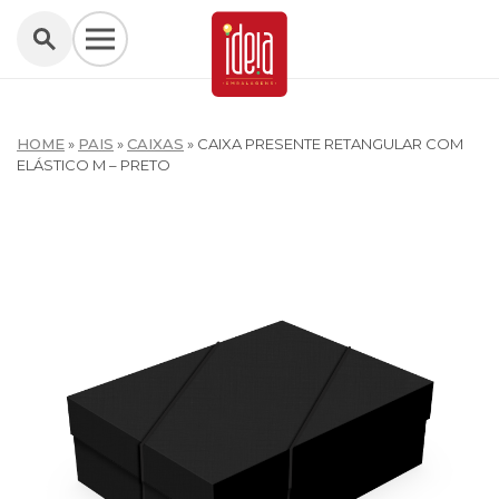
HOME
»
PAIS
»
CAIXAS
»
CAIXA PRESENTE RETANGULAR COM
ELÁSTICO M – PRETO