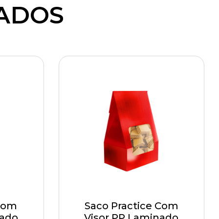
ADOS
 com
Saco Practice Com
nado
Visor PP Laminado