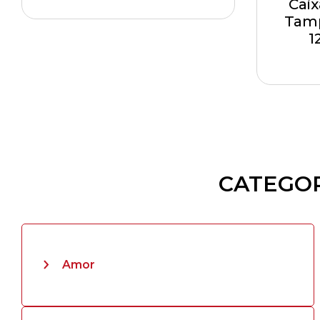
Caix
Tamp
1
CATEGOR
Amor