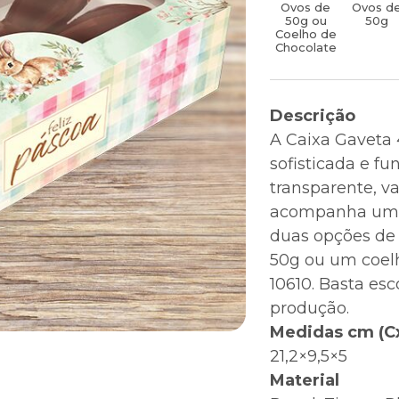
Ovos de
Ovos d
50g ou
50g
Coelho de
Chocolate
Descrição
A Caixa Gaveta 
sofisticada e f
transparente, va
acompanha um be
duas opções de
50g ou um coelh
10610. Basta es
produção.
Medidas cm (C
21,2×9,5×5
Material