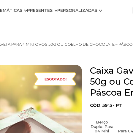
EMÁTICAS
PRESENTES
PERSONALIZADAS
AVETA PARA 4 MINI OVOS 50G OU COELHO DE CHOCOLATE – PÁSC
Caixa Gav
50g ou Co
Páscoa E
CÓD. 5915 • PT
Berço
Duplo: Para
04 Mini
Para 0