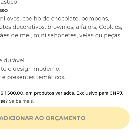
lástico
uso
ini ovos, coelho de chocolate, bombons,
etes decorativos, brownies, alfajors, Cookies,
pães de mel, mini sabonetes, velas ou peças
e durável;
nte e design moderno;
s e presentes temáticos.
 1.500,00, em produtos variados. Exclusivo para CNPJ.
isa?
Saiba mais.
ADICIONAR AO ORÇAMENTO