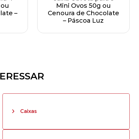
 ou
Mini Ovos 50g ou
late –
Cenoura de Chocolate
– Páscoa Luz
TERESSAR
Caixas