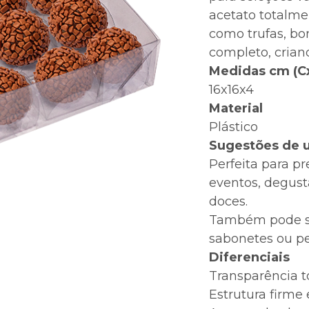
acetato totalme
como trufas, b
completo, crian
Medidas cm (C
16x16x4
Material
Plástico
Sugestões de 
Perfeita para p
eventos, degust
doces.
Também pode ser
sabonetes ou pe
Diferenciais
Transparência to
Estrutura firme 