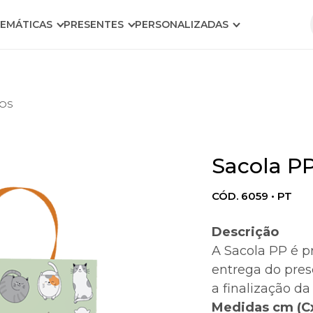
EMÁTICAS
PRESENTES
PERSONALIZADAS
FOS
Sacola PP
CÓD. 6059 • PT
Descrição
A Sacola PP é p
entrega do prese
a finalização d
Medidas cm (C