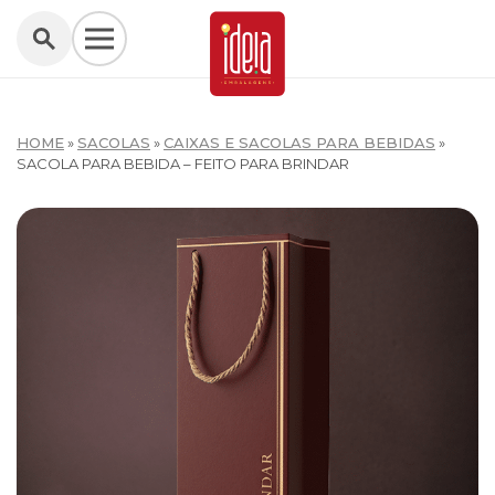
HOME
»
SACOLAS
»
CAIXAS E SACOLAS PARA BEBIDAS
»
SACOLA PARA BEBIDA – FEITO PARA BRINDAR