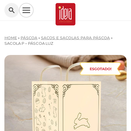
HOME
»
PÁSCOA
»
SACOS E SACOLAS PARA PÁSCOA
»
SACOLA P – PÁSCOA LUZ
W