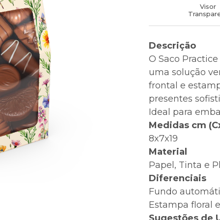
Visor
Transpar
Descrição
O Saco Practice 
uma solução ver
frontal e estamp
presentes sofist
Ideal para emba
Medidas cm (C
8x7x19
Material
Papel, Tinta e P
Diferenciais
Fundo automátic
Estampa floral 
Sugestões de 