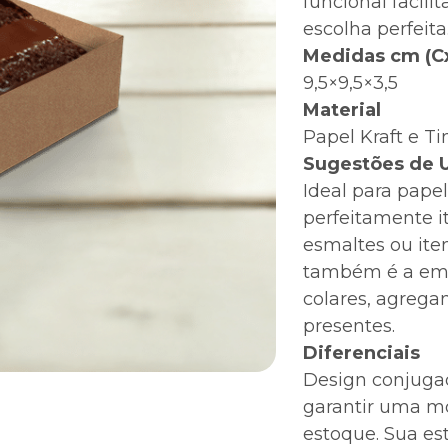
funcional facil
escolha perfeita
Medidas cm (C
9,5×9,5×3,5
Material
Papel Kraft e Ti
Sugestões de 
Ideal para pape
perfeitamente i
esmaltes ou iten
também é a emba
colares, agrega
presentes.
Diferenciais
Design conjuga
garantir uma m
estoque. Sua es