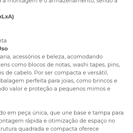
ita a montagem e o armazenamento, sendo a
.
xLxA)
nta
Uso
laria, acessórios e beleza, acomodando
tens como blocos de notas, washi tapes, pins,
s de cabelo. Por ser compacta e versátil,
lagem perfeita para joias, como brincos e
ndo valor e proteção a pequenos mimos e
do em peça única, que une base e tampa para
ontagem rápida e otimização de espaço no
trutura quadrada e compacta oferece