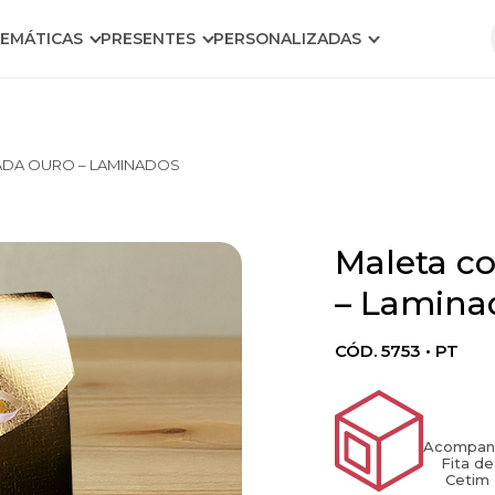
EMÁTICAS
PRESENTES
PERSONALIZADAS
ADA OURO – LAMINADOS
Maleta c
Warning
: foreach()
argumen
– Lamina
must be o
type
CÓD. 5753 • PT
array|obje
string giv
in
Acompan
Fita de
Cetim