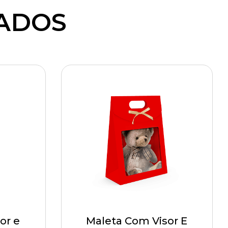
ADOS
or e
Maleta Com Visor E