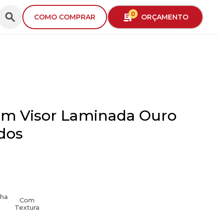
0
ORÇAMENTO
COMO COMPRAR
om Visor Laminada Ouro
/home/ideiaembalagensc/public_html/wp-
t
content/themes/IdeiaEmbalagens2025/singl
dos
f
produto.php
ct,
en
ha
Com
Textura