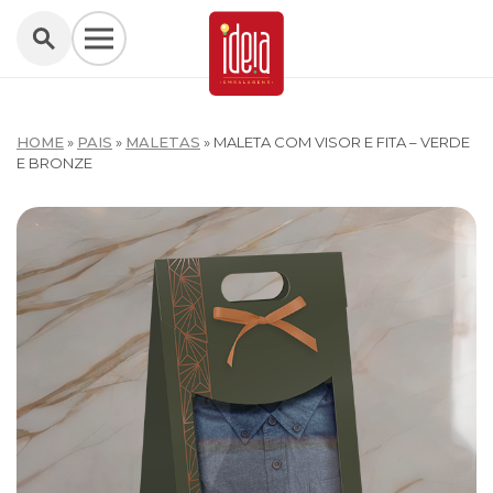
HOME
»
PAIS
»
MALETAS
»
MALETA COM VISOR E FITA – VERDE
E BRONZE
W