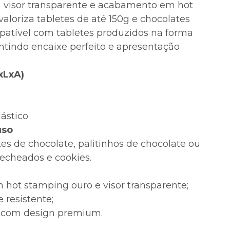
m visor transparente e acabamento em hot
aloriza tabletes de até 150g e chocolates
patível com tabletes produzidos na forma
tindo encaixe perfeito e apresentação
xLxA)
lástico
uso
tes de chocolate, palitinhos de chocolate ou
recheados e cookies.
ot stamping ouro e visor transparente;
e resistente;
a com design premium.