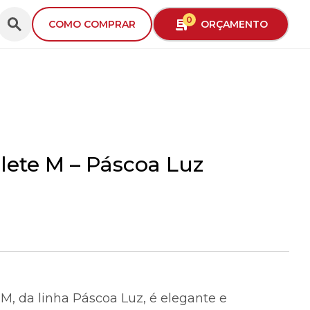
0
ORÇAMENTO
COMO COMPRAR
lete M – Páscoa Luz
/home/ideiaembalagensc/public_html/wp-
t
content/themes/IdeiaEmbalagens2025/singl
f
produto.php
ct,
en
 M, da linha Páscoa Luz, é elegante e