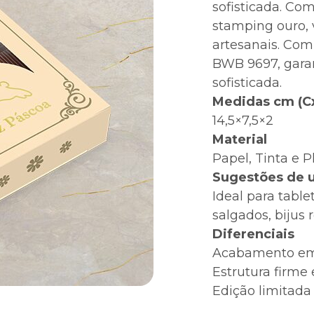
sofisticada. Co
stamping ouro, v
artesanais. Com
BWB 9697, garan
sofisticada.
Medidas cm (C
14,5×7,5×2
Material
Papel, Tinta e P
Sugestões de 
Ideal para table
salgados, bijus 
Diferenciais
Acabamento em h
Estrutura firme 
Edição limitad