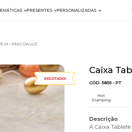
EMÁTICAS
PRESENTES
PERSONALIZADAS
TE M – PÁSCOA LUZ
Caixa Tab
Warning
: foreach()
argumen
CÓD. 5855 • PT
must be o
type
Hot
array|obje
Stamping
string giv
in
Descrição
A Caixa Tablete