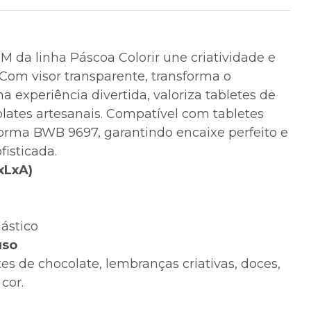
M da linha Páscoa Colorir une criatividade e
 Com visor transparente, transforma o
 experiência divertida, valoriza tabletes de
olates artesanais. Compatível com tabletes
orma BWB 9697, garantindo encaixe perfeito e
fisticada.
xLxA)
lástico
uso
tes de chocolate, lembranças criativas, doces,
 cor.