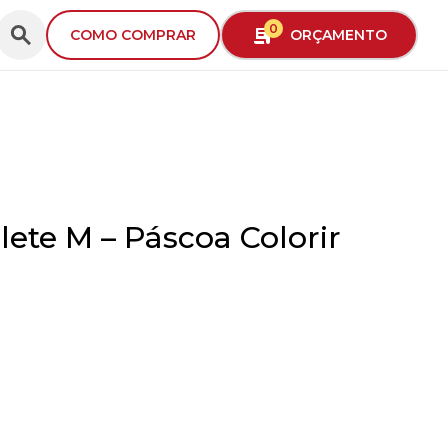
0
ORÇAMENTO
COMO COMPRAR
lete M – Páscoa Colorir
/home/ideiaembalagensc/public_html/wp-
t
content/themes/IdeiaEmbalagens2025/singl
f
produto.php
ct,
en