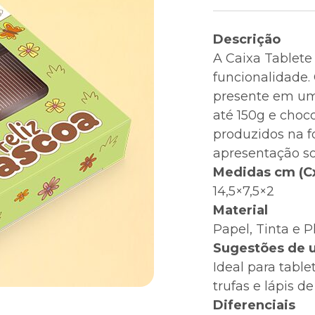
Descrição
A Caixa Tablete 
funcionalidade.
presente em uma
até 150g e choc
produzidos na f
apresentação so
Medidas cm (C
14,5×7,5×2
Material
Papel, Tinta e P
Sugestões de 
Ideal para table
trufas e lápis de
Diferenciais