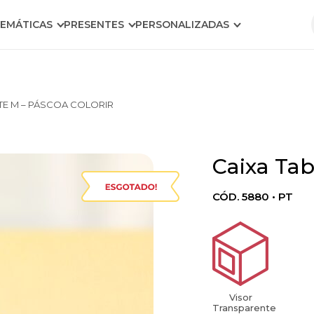
EMÁTICAS
PRESENTES
PERSONALIZADAS
TE M – PÁSCOA COLORIR
Caixa Tab
Warning
: foreach()
argumen
CÓD. 5880 • PT
must be o
type
array|obje
string giv
in
Visor
Transparente