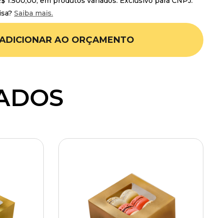
 1.500,00, em produtos variados. Exclusivo para CNPJ.
isa?
Saiba mais.
ADICIONAR AO ORÇAMENTO
ADOS