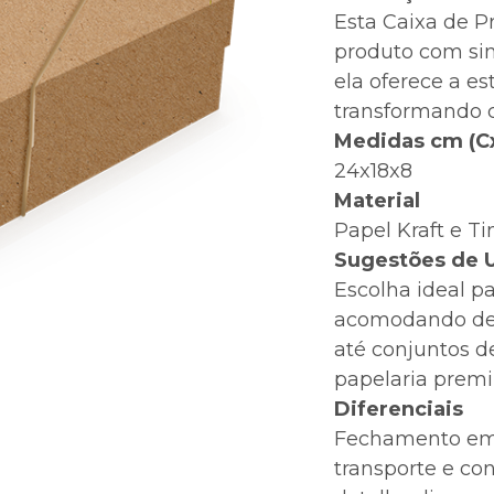
Esta Caixa de P
produto com sim
ela oferece a es
transformando 
Medidas cm (C
24x18x8
Material
Papel Kraft e Ti
Sugestões de 
Escolha ideal p
acomodando desd
até conjuntos de
papelaria prem
Diferenciais
Fechamento em 
transporte e con