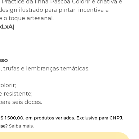
Practice da linha Páscoa Colorir é criativa e
esign ilustrado para pintar, incentiva a
e o toque artesanal.
xLxA)
uso
, trufas e lembranças temáticas.
olorir;
e resistente;
ara seis doces.
 1.500,00, em produtos variados. Exclusivo para CNPJ.
isa?
Saiba mais.