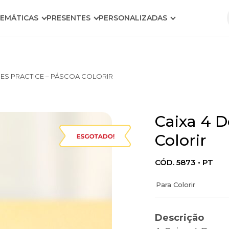
EMÁTICAS
PRESENTES
PERSONALIZADAS
CES PRACTICE – PÁSCOA COLORIR
Caixa 4 D
Warning
: foreach()
argumen
Colorir
must be o
type
CÓD. 5873 • PT
array|obje
Para Colorir
string giv
in
Descrição